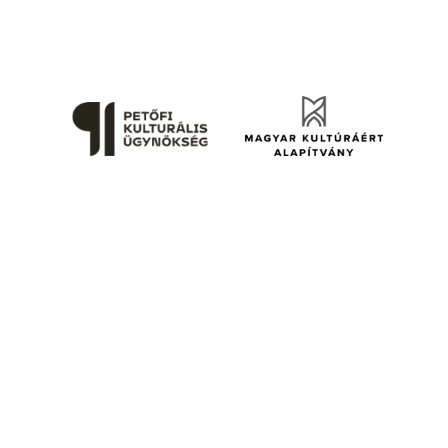
A prae.hu művészeti portál és a Prae folyóirat kiadását, működését a Magyar
Kultúráért Alapítvány – Petőfi Kulturális Ügynökség – támogatja.