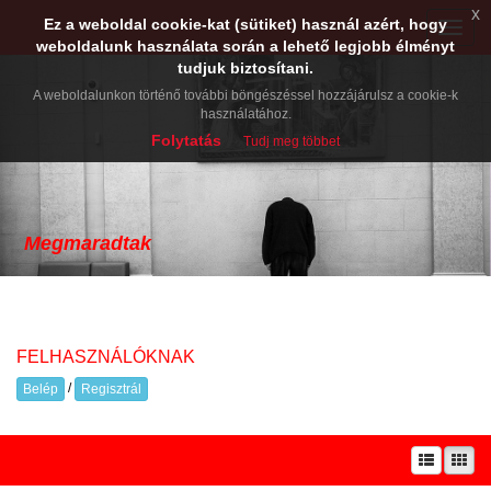
x
Ez a weboldal cookie-kat (sütiket) használ azért, hogy
Toggle
weboldalunk használata során a lehető legjobb élményt
naviga
tudjuk biztosítani.
A weboldalunkon történő további böngészéssel hozzájárulsz a cookie-k
használatához.
Folytatás
Tudj meg többet
Megmaradtak
FELHASZNÁLÓKNAK
/
Belép
Regisztrál