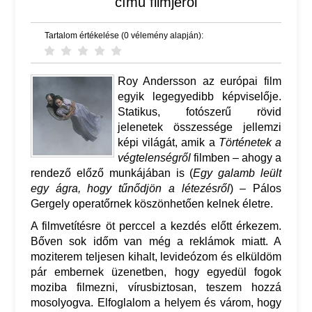
című filmjéről
Tartalom értékelése (0 vélemény alapján):
Roy Andersson az európai film
egyik legegyedibb képviselője.
Statikus, fotószerű rövid
jelenetek összessége jellemzi
képi világát, amik a
Történetek a
végtelenségről
filmben – ahogy a
rendező előző munkájában is (
Egy galamb leült
egy ágra, hogy tűnődjön a létezésről
) – Pálos
Gergely operatőrnek köszönhetően kelnek életre.
A filmvetítésre öt perccel a kezdés előtt érkezem.
Bőven sok időm van még a reklámok miatt. A
moziterem teljesen kihalt, levideózom és elküldöm
pár embernek üzenetben, hogy egyedül fogok
moziba filmezni, vírusbiztosan, teszem hozzá
mosolyogva. Elfoglalom a helyem és várom, hogy