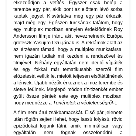
elkezdődjön a vetítés. Egyszer csak belép a
terembe egy pár, akik pont az előttem lévő sorba
kaptak jegyet. Kisvártatva még egy pár érkezik,
majd még egy. Egészen furcsának találom, hogy
egy multiplex moziban ennyien érdeklődnek Roy
Andersson filmje iránt, akit nevezhetnénk Európa
groteszk Yasujiro Ozu-jának is. A reklámok alatt az
az érzésem támad, hogy a multiplex munkatársai
nem igazán tudtak mit kezdeni a rendezővel és
filmjével. Néhány egyáltalán nem ideillő vígjáték
és egy fokkal már tematikusabb szerzői film
előzetesét vetítik le, mielőtt teljesen elsötétülnének
a fények. Újabb nézők érkeznek a moziterembe és
sietve leülnek. Meglepő módon tíz-tizenkét ember
gyűlt össze péntek este egy multiplex moziban,
hogy megnézze a
Történetek a végtelenségről
-t.
A film nem árul zsákbamacskát. Első pár jelenete
után rögtön sejteni lehet, hogy lassú folyású, rövid
epizódokat fogunk látni, amik minimálisan vagy
egyáltalán nem fognak összefonódni a