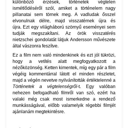
különböző érzések, történetek végtelen
ismétlődéséről szól, amiket a történelem nagy
pillanatai sem törnek meg. A vadludak ősszel
elvonulnak délre, majd visszatérnek újra és
újra. Ezt egy világháború szörnyű eseményei sem
tudják megszakítani. Az örök visszatérés
nietzschei gondolatát látjuk Andersson művészete
által vászonra feszítve.
Ez a film nem való mindenkinek és ezt jól tükrözi,
hogy a vetítés alatt megfogyatkozott a
nézőközönség. Ketten kimentek, míg egy pár a film
végéig kommentárral látott el minden részletet,
majd a végén nevetve nyilvánították értéktelenné a
Történetek a végtelenségről
-t. Egy valóban
nehezen befogadható filmről van szó, ezért ha
valaki még csak most ismerkedne a rendező
munkásságával, előbb valamelyik régebbi filmjét
ajánlanám megtekintésre.