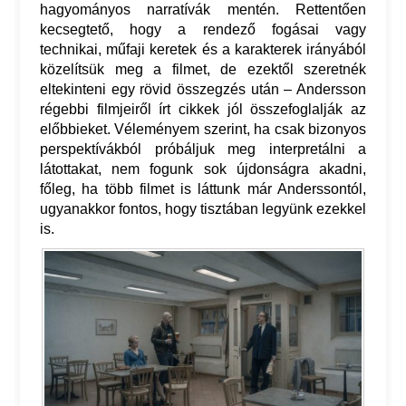
hagyományos narratívák mentén. Rettentően
kecsegtető, hogy a rendező fogásai vagy
technikai, műfaji keretek és a karakterek irányából
közelítsük meg a filmet, de ezektől szeretnék
eltekinteni egy rövid összegzés után – Andersson
régebbi filmjeiről írt cikkek jól összefoglalják az
előbbieket. Véleményem szerint, ha csak bizonyos
perspektívákból próbáljuk meg interpretálni a
látottakat, nem fogunk sok újdonságra akadni,
főleg, ha több filmet is láttunk már Anderssontól,
ugyanakkor fontos, hogy tisztában legyünk ezekkel
is.