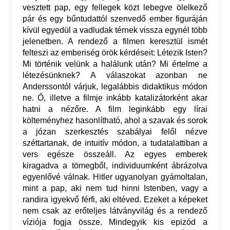
vesztett pap, egy fellegek közt lebegve ölelkező
pár és egy bűntudattól szenvedő ember figuráján
kívül egyedül a vadludak térnek vissza egynél több
jelenetben. A rendező a filmen keresztül ismét
felteszi az emberiség örök kérdéseit: Létezik Isten?
Mi történik velünk a halálunk után? Mi értelme a
létezésünknek? A válaszokat azonban ne
Anderssontól várjuk, legalábbis didaktikus módon
ne. Ő, illetve a filmje inkább katalizátorként akar
hatni a nézőre. A film leginkább egy lírai
költeményhez hasonlítható, ahol a szavak és sorok
a józan szerkesztés szabályai felől nézve
széttartanak, de intuitív módon, a tudatalattiban a
vers egésze összeáll. Az egyes emberek
kiragadva a tömegből, individuumként ábrázolva
egyenlővé válnak. Hitler ugyanolyan gyámoltalan,
mint a pap, aki nem tud hinni Istenben, vagy a
randira igyekvő férfi, aki eltéved. Ezeket a képeket
nem csak az erőteljes látványvilág és a rendező
víziója fogja össze. Mindegyik kis epizód a