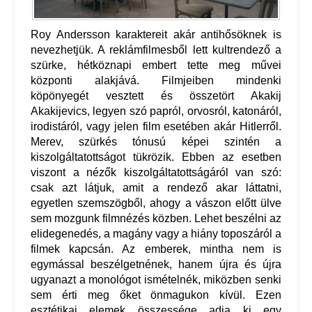
Roy Andersson karaktereit akár antihősöknek is
nevezhetjük. A reklámfilmesből lett kultrendező a
szürke, hétköznapi embert tette meg művei
központi alakjává. Filmjeiben mindenki
köpönyegét vesztett és összetört Akakij
Akakijevics, legyen szó papról, orvosról, katonáról,
irodistáról, vagy jelen film esetében akár Hitlerről.
Merev, szürkés tónusú képei szintén a
kiszolgáltatottságot tükrözik. Ebben az esetben
viszont a nézők kiszolgáltatottságáról van szó:
csak azt látjuk, amit a rendező akar láttatni,
egyetlen szemszögből, ahogy a vászon előtt ülve
sem mozgunk filmnézés közben. Lehet beszélni az
elidegenedés, a magány vagy a hiány toposzáról a
filmek kapcsán. Az emberek, mintha nem is
egymással beszélgetnének, hanem újra és újra
ugyanazt a monológot ismételnék, miközben senki
sem érti meg őket önmagukon kívül. Ezen
esztétikai elemek összessége adja ki egy