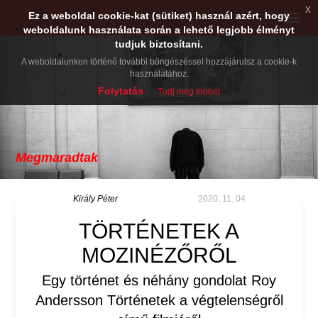
x
Ez a weboldal cookie-kat (sütiket) használ azért, hogy
Toggle
weboldalunk használata során a lehető legjobb élményt
naviga
tudjuk biztosítani.
A weboldalunkon történő további böngészéssel hozzájárulsz a cookie-k
használatához.
Folytatás
Tudj meg többet
Megmaradtak
Király Péter
2020. 11. 04.
TÖRTÉNETEK A
MOZINÉZŐRŐL
Egy történet és néhány gondolat Roy
Andersson Történetek a végtelenségről